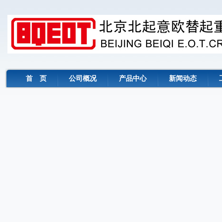
首 页
公司概况
产品中心
新闻动态