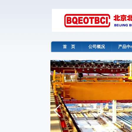
首 页
公司概况
产品中