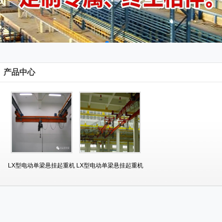
产品中心
LX型电动单梁悬挂起重机
LX型电动单梁悬挂起重机