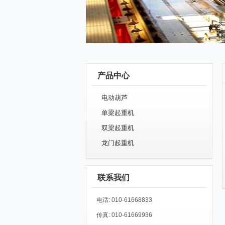
产品中心
电动葫芦
单梁起重机
双梁起重机
龙门起重机
联系我们
电话: 010-61668833
传真: 010-61669936