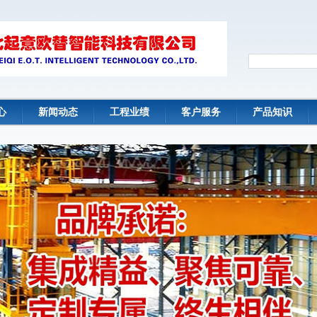
心
新闻动态
工程业绩
客户服务
产品知识