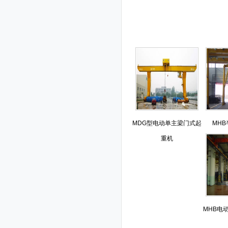
MDG型电动单主梁门式起
MH
重机
MHB电