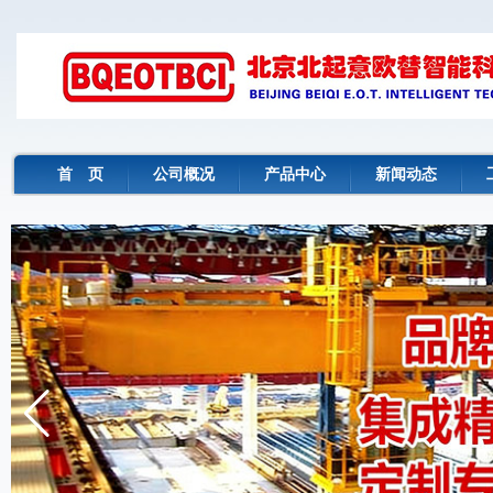
首 页
公司概况
产品中心
新闻动态