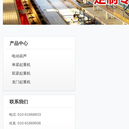
产品中心
电动葫芦
单梁起重机
双梁起重机
龙门起重机
联系我们
电话: 010-61668833
传真: 010-61669936