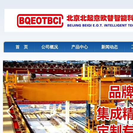
首 页
公司概况
产品中心
新闻动态