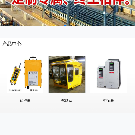
产品中心
遥控器
驾驶室
变频器