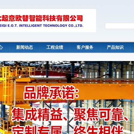
心
新闻动态
工程业绩
客户服务
产品知识