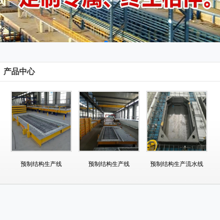
产品中心
预制结构生产线
预制结构生产线
预制结构生产流水线