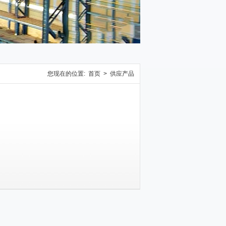
您现在的位置:
首页
>
供应产品