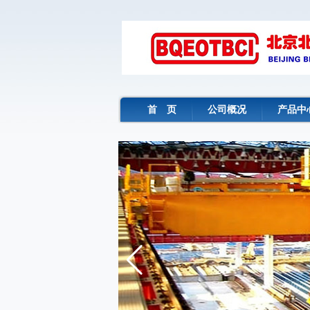
首 页
公司概况
产品中