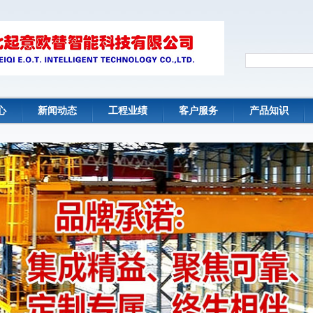
心
新闻动态
工程业绩
客户服务
产品知识