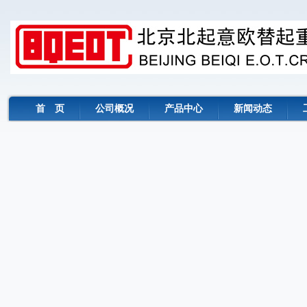
首 页
公司概况
产品中心
新闻动态