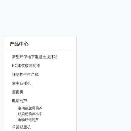
产品中心
新型环保地下混凝土搅拌站
PC建筑模具制造
预制构件生产线
空中造楼机
擦窗机
电动葫芦
电动钢丝绳葫芦
双梁用葫芦小车
电动环链葫芦
单梁起重机