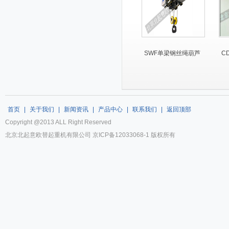
SWF单梁钢丝绳葫芦
C
首页
|
关于我们
|
新闻资讯
|
产品中心
|
联系我们
|
返回顶部
Copyright @2013 ALL Right Reserved
北京北起意欧替起重机有限公司
京ICP备12033068-1
版权所有