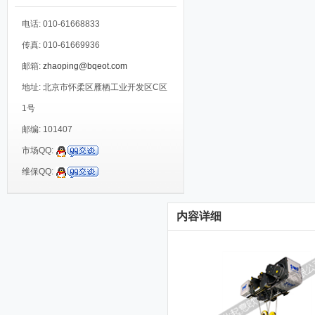
电话: 010-61668833
传真: 010-61669936
邮箱:
zhaoping@bqeot.com
地址: 北京市怀柔区雁栖工业开发区C区
1号
邮编: 101407
市场QQ:
维保QQ:
内容详细