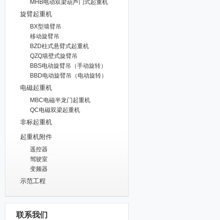
MHB电动双梁葫芦门式起重机
旋臂起重机
BX型墙臂吊
移动旋臂吊
BZD柱式悬臂式起重机
QZQ墙壁式旋臂吊
BBS电动旋臂吊（手动旋转）
BBD电动旋臂吊（电动旋转）
电磁起重机
MBC电磁半龙门起重机
QC电磁双梁起重机
非标起重机
起重机附件
遥控器
驾驶室
变频器
示范工程
联系我们