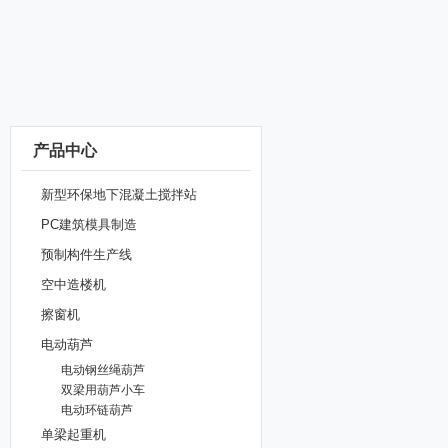
产品中心
新型环保地下混凝土搅拌站
PC建筑模具制造
预制构件生产线
空中造楼机
擦窗机
电动葫芦
电动钢丝绳葫芦
双梁用葫芦小车
电动环链葫芦
单梁起重机