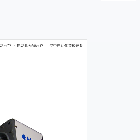
动葫芦
>
电动钢丝绳葫芦
>
空中自动化造楼设备