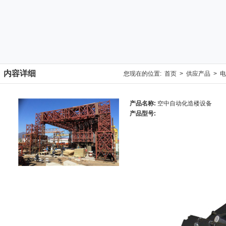
内容详细
您现在的位置:
首页
>
供应产品
>
电
产品名称:
空中自动化造楼设备
产品型号: