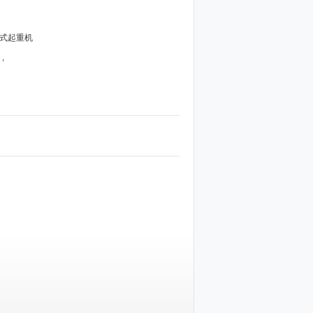
桥式起重机
,