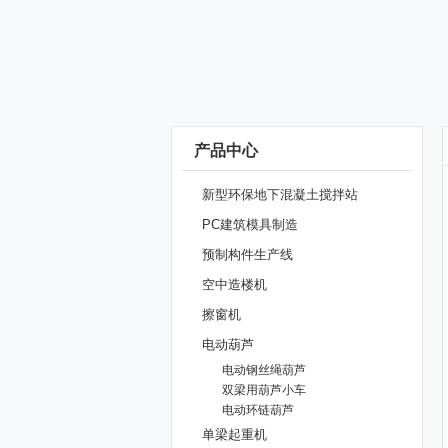
产品中心
新型环保地下混凝土搅拌站
PC建筑模具制造
预制构件生产线
空中造楼机
擦窗机
电动葫芦
电动钢丝绳葫芦
双梁用葫芦小车
电动环链葫芦
单梁起重机